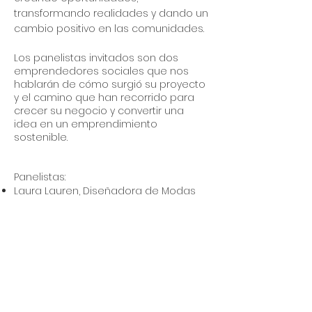
transformando realidades y dando un
cambio positivo en las comunidades.
Los panelistas invitados son dos
emprendedores sociales que nos
hablarán de cómo surgió su proyecto
y el camino que han recorrido para
crecer su negocio y convertir una
idea en un emprendimiento
sostenible.
Panelistas:
Laura Lauren, Diseñadora de Modas
Alejandro Vizcaino, Cofundador de
Indiegrow
Moderadora:
Marcela Shine, Directora de la
Comunidad, Ureeka
Click here to revisit the webinar